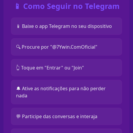
📱 Como Seguir no Telegram
📱 Baixe o app Telegram no seu dispositivo
🔍 Procure por "@7Ywin.ComOficial"
👆 Toque em "Entrar" ou "Join"
🔔 Ative as notificações para não perder
nada
💬 Participe das conversas e interaja