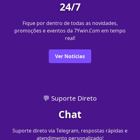
24/7
Fique por dentro de todas as novidades,
promoções e eventos da 7Ywin.Com em tempo
real!
Ver Notícias
💬 Suporte Direto
Chat
Suporte direto via Telegram, respostas rápidas e
atendimento personalizado!