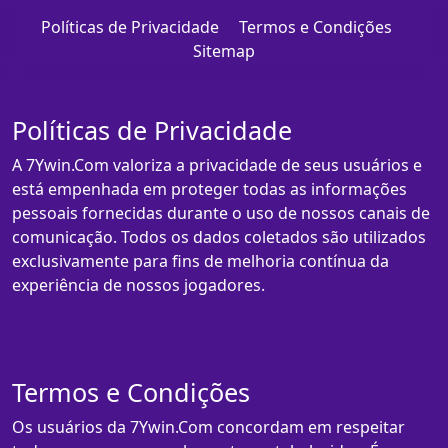
Políticas de Privacidade
Termos e Condições
Sitemap
Políticas de Privacidade
A 7Ywin.Com valoriza a privacidade de seus usuários e
está empenhada em proteger todas as informações
pessoais fornecidas durante o uso de nossos canais de
comunicação. Todos os dados coletados são utilizados
exclusivamente para fins de melhoria contínua da
experiência de nossos jogadores.
Termos e Condições
Os usuários da 7Ywin.Com concordam em respeitar