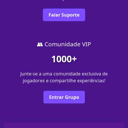
Falar Suporte
👥 Comunidade VIP
1000+
Junte-se a uma comunidade exclusiva de
jogadores e compartilhe experiências!
Entrar Grupo